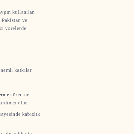
aygın kullanılan
, Pakistan ve
azı yörelerde
önemli katkılar
erme
sürecine
yardımcı olur.
 sayesinde kabızlık
r ile açlık otu,