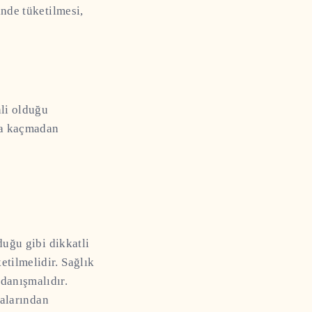
inde tüketilmesi,
nli olduğu
ıya kaçmadan
duğu gibi dikkatli
tilmelidir. Sağlık
danışmalıdır.
dalarından