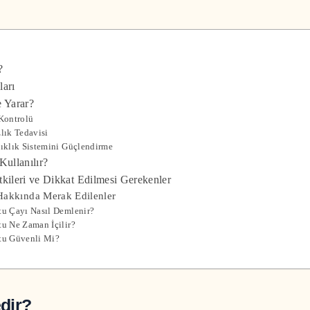
?
ları
e Yarar?
 Kontrolü
zlık Tedavisi
şıklık Sistemini Güçlendirme
Kullanılır?
kileri ve Dikkat Edilmesi Gerekenler
Hakkında Merak Edilenler
tu Çayı Nasıl Demlenir?
tu Ne Zaman İçilir?
tu Güvenli Mi?
dir?