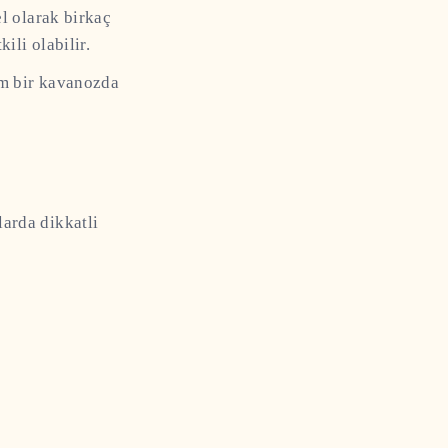
l olarak birkaç
ili olabilir.
am bir kavanozda
larda dikkatli