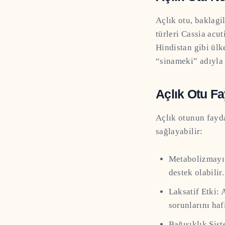
Açlık otu, baklagi
türleri Cassia acut
Hindistan gibi ülk
“sinameki” adıyla b
Açlık Otu Fa
Açlık otunun fayda
sağlayabilir:
Metabolizmayı 
destek olabilir
Laksatif Etki: 
sorunlarını hafi
Bağışıklık Sist