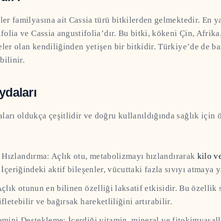
ller familyasına ait Cassia türü bitkilerden gelmektedir. En y
ifolia ve Cassia angustifolia’dır. Bu bitki, kökeni Çin, Afrika
eler olan kendiliğinden yetişen bir bitkidir. Türkiye’de de b
ilinir.
ydaları
ları oldukça çeşitlidir ve doğru kullanıldığında sağlık için 
Hızlandırma: Açlık otu, metabolizmayı hızlandırarak
kilo v
. İçeriğindeki aktif bileşenler, vücuttaki fazla sıvıyı atmaya 
Açlık otunun en bilinen özelliği laksatif etkisidir. Bu özellik
fletebilir ve bağırsak hareketliliğini artırabilir.
emini Destekleme: İçerdiği vitamin, mineral ve fitokimyasalla