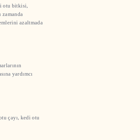
 otu bitkisi,
ynı zamanda
lemlerini azaltmada
marlarının
masına yardımcı
otu çayı, kedi otu