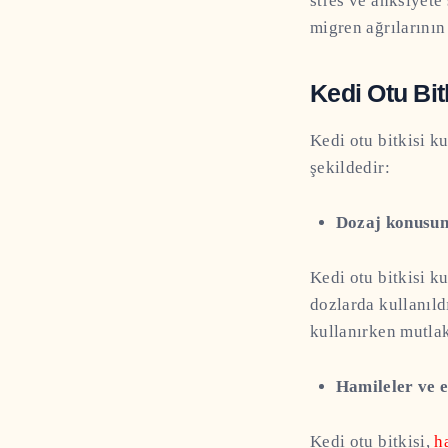
stres ve anksiyete
migren ağrılarının 
Kedi Otu Bit
Kedi otu bitkisi k
şekildedir:
Dozaj konusun
Kedi otu bitkisi k
dozlarda kullanıldı
kullanırken mutlak
Hamileler ve 
Kedi otu bitkisi,
h