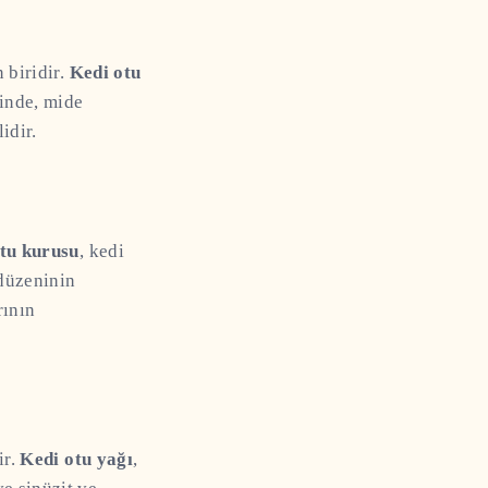
 biridir.
Kedi otu
sinde, mide
idir.
tu kurusu
, kedi
 düzeninin
rının
ir.
Kedi otu yağı
,