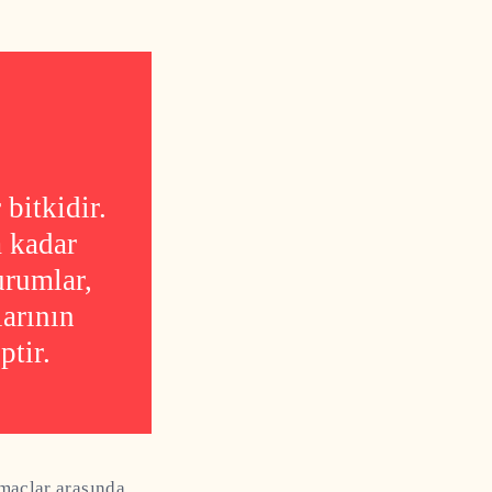
 bitkidir.
 kadar
urumlar,
larının
ptir.
maçlar arasında,