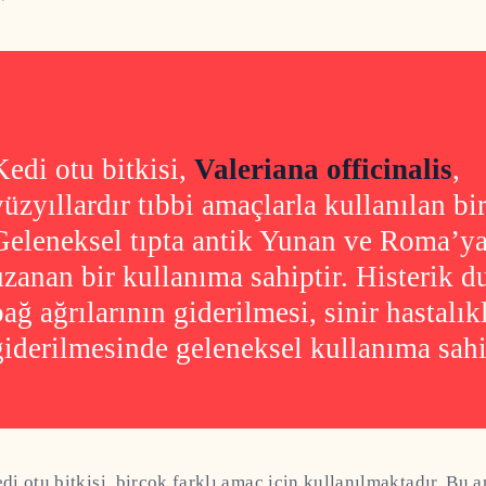
Kedi otu bitkisi,
Valeriana officinalis
,
yüzyıllardır tıbbi amaçlarla kullanılan bir
Geleneksel tıpta antik Yunan ve Roma’ya
uzanan bir kullanıma sahiptir. Histerik d
bağ ağrılarının giderilmesi, sinir hastalık
giderilmesinde geleneksel kullanıma sahi
i otu bitkisi, birçok farklı amaç için kullanılmaktadır. Bu a