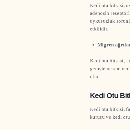
Kedi otu bitkisi, 
adenosin reseptör
uykusuzluk sorunla
etkilidir.
Migren ağrılar
Kedi otu bitkisi, m
genişlemesine nede
olur.
Kedi Otu Bit
Kedi otu bitkisi, f
kurusu ve kedi otu 