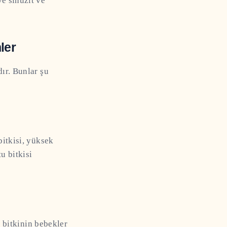
e sinüzit ve
ler
ır. Bunlar şu
bitkisi, yüksek
u bitkisi
u bitkinin bebekler