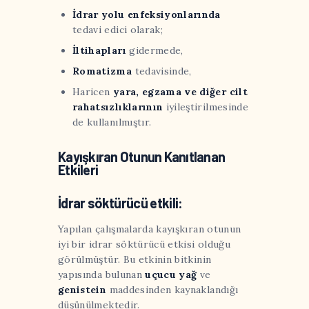
İdrar
yolu
enfeksiyonlarında
tedavi edici olarak;
İltihapları
gidermede,
Romatizma
tedavisinde,
Haricen
yara, egzama ve diğer cilt
rahatsızlıklarının
iyileştirilmesinde
de kullanılmıştır.
Kayışkıran Otunun Kanıtlanan
Etkileri
İdrar söktürücü etkili:
Yapılan çalışmalarda kayışkıran otunun
iyi bir idrar söktürücü etkisi olduğu
görülmüştür. Bu etkinin bitkinin
yapısında bulunan
uçucu yağ
ve
genistein
maddesinden kaynaklandığı
düşünülmektedir.